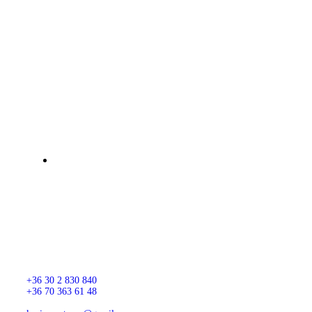
Kúria Apartmanok
Magyar
Cím:
1151 Budapest, Sín u. 25., Magyarország
Elérhetőség:
+36 30 2 830 840
+36 70 363 61 48