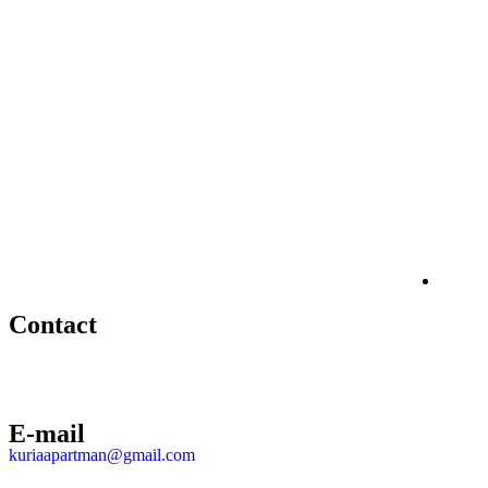
Kúria
Apartmanok​
MA
Contact
E-mail
kuriaapartman@gmail.com