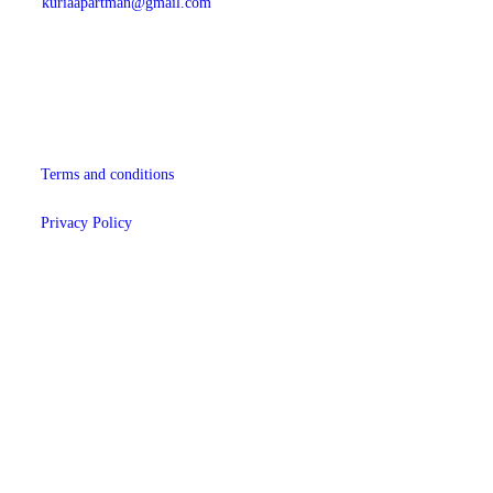
kuriaapartman@gmail.com
NTAK szám:
MA23059148
Bankszámlaszám (Erste):
11644006-45600901-44000003
Terms and conditions
Privacy Policy